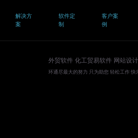
解决方
软件定
客户案
案
制
例
化工行业网站制作(结构式通过CAS号/SMILES码即可自动绘制生成)
网站改版服务(将原有网站升级成符合最新审美的网站并进行排名优化)
化学试剂商城-将您的网站制作成-客户选品-购物车-订单-支付-发运等功能的电商网
汽配商城-将您的网站制作成-客户选品-购物车-订单-支付-发运等功能的电商网站